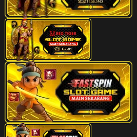
133
Teh Obat
3D
010
134
Tebu
3D
718
135
Tas Uang/Dompet
3D
374
136
Bendera
3D
574
137
Tas tangan
3D
265
138
Tas Ravia
3D
564
139
Tas Kulit
3D
446
140
Berak
3D
473
141
Tas Kertas
3D
778
142
Beras
3D
714
143
Berciuman
3D
789
144
Tapis
3D
208