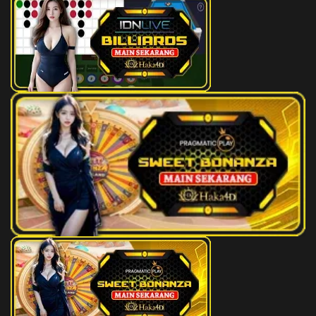
182
Setan Gantung - Kera - Bola
2D
23 (30-
Basket - Pisang - Piano -
84-81-
Wilkampana
34)
183
Sumber Air - Katak - Tenis Meja -
2D
24 (07-
Sikat Gigi - Padi - Dewa Ruci
66-14-
16)
184
Menantu Raja - Rajawali -
2D
25 (35-
Baseball - Jagung - Tapal Gigi -
85-82-
Kangsa Dewa
03)
185
Pencari Kayu - Ayam -
2D
28 (29-
Menembak - Tomat - Jarum -
68-56-
Nakula
18)
186
Pendeta Sakti - Belut - Penahan -
2D
29 (28-
Kursi - Koran - Sidiwacana
63-53-
13)
187
Anggota Kelamin - Udang -
2D
31 (26-
Senam - Cacing Pita - Sangkar
94-59-