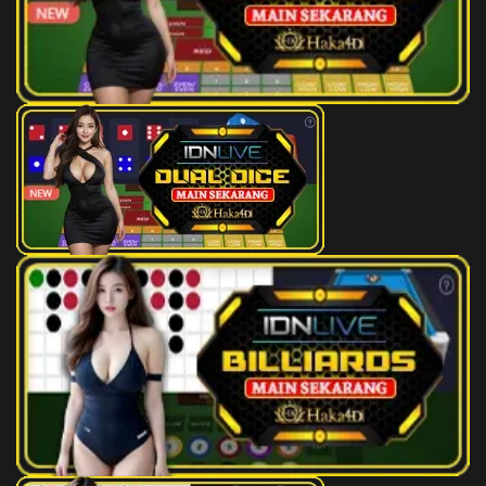
176
Kelenteng - Kelabang -
2D
10 (18-
Menyelam - Kelapa - Bir - Sang
82-03-
Pamuji
32)
177
Menteri Serakah - Anjing - Lari
2D
11 (15-
Cepat - Sapu - Kipas - Sengkuni
77-02-
27)
178
Potong Babi - Onta - Tolak
2D
14 (13-
Peluru - Jembatan - Spet
96-08-
(Suntikan) - Jaya Langsuan
46)
179
Pemadat - Bangau - Lempar
2D
17 (08-
Lembing - Durian - Telepon -
88-13-
Buto Terong
38)
180
Kas Uang - Kucing - Polo Air -
2D
18 (10-
Lombok - Kantor Polisi - Bisma
78-01-
28)
181
Pelacur Umum - Walet -
2D
21 (22-
Bulutangkis - Permen - Kapak -
93-55-
Lesmanawati
43)