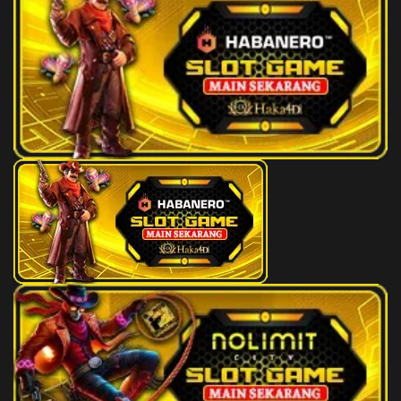
Seruling - Sisir - Citraksa
81-86-
31)
24
Pengembara - Banteng -
2D
45 (42-
Terbang Layang - Kendi - Tas -
51-75-
Rama
01)
25
Nenek Moyang - Orang Utan -
2D
46 (48-
Terjun Bebas - Sikat - Toko -
64-73-
Hyang Wenang
14)
26
Putri Raja - Cendrawasih - Balap
2D
38 (37-
Sepeda Motor - Engsel - Drum -
67-84-
Untari
17)
27
Si Ceroboh - Landak - Main
2D
48 (46-
Catur - Garuk - Gedung Bioskop -
00-79-
Dasamuka
50)
28
Anak Sakti - Ulat Sutera -
2D
57 (74-
Layang-Layang - Sepatu -
08-47-
Ranjang - Gatot Kaca
58)