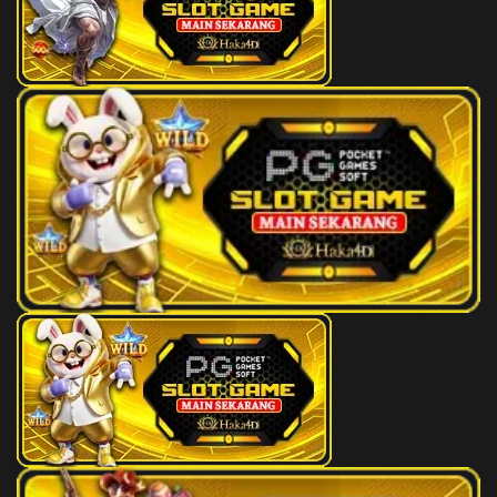
26)
18
Putri Raja - Cendrawasih - Balap
2D
38 (37-
Sepeda Motor - Engsel - Drum -
67-84-
Untari
17)
19
Kekasih - Kalajengking - Balap
2D
39 (44-
Kuda - Topi - Bemo - Narasuma
55-77-
05)
20
Pahlawan - Kepiting - Lompat
2D
41 (49-
Kuda - Lilin - Sabuk - Warsaya
56-76-
06)
21
Jejaka Tua - Buaya - Gerak Jalan
2D
42 (45-
- Catur - Dokter - Lesmana
97-72-
Widakta
47)
22
Janda Muda - Ikan Suro - Anggar
2D
43 (40-
- Mawar - Grendel - Sumbadra
71-41-
21)
23
Berandal - Badak - Ski Air -
2D
44 (39-