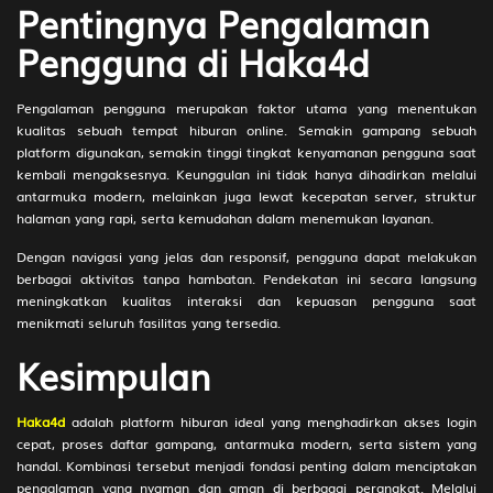
Kaki,Kaus - Lapangan - Durna
21-61-
Pentingnya Pengalaman
71)
Pengguna di Haka4d
223
Kwan Kong - Ikan Kakap -
2D
94 (89-
Pemandian - Jambu - Pen -
31-36-
Pengalaman pengguna merupakan faktor utama yang menentukan
P.Salya
81)
kualitas sebuah tempat hiburan online. Semakin gampang sebuah
platform digunakan, semakin tinggi tingkat kenyamanan pengguna saat
224
Penjaga Malam - Tongkol - TV
2D
98 (96-
kembali mengaksesnya. Keunggulan ini tidak hanya dihadirkan melalui
(Televisi) - Lengkeng -
50-69-
antarmuka modern, melainkan juga lewat kecepatan server, struktur
Kecelakaan - Trijati
00)
halaman yang rapi, serta kemudahan dalam menemukan layanan.
225
Cemburu
3D
003
Dengan navigasi yang jelas dan responsif, pengguna dapat melakukan
berbagai aktivitas tanpa hambatan. Pendekatan ini secara langsung
226
Alat Cukur
3D
949
meningkatkan kualitas interaksi dan kepuasan pengguna saat
227
Ambil Kelapa
3D
297
menikmati seluruh fasilitas yang tersedia.
Kesimpulan
228
Ambil Telur
3D
393
229
Ambulans
3D
343
Haka4d
adalah platform hiburan ideal yang menghadirkan akses login
230
Amplifier
3D
857
cepat, proses daftar gampang, antarmuka modern, serta sistem yang
handal. Kombinasi tersebut menjadi fondasi penting dalam menciptakan
231
Anai-anai
3D
039
pengalaman yang nyaman dan aman di berbagai perangkat. Melalui