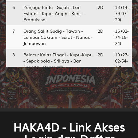
6
Penjaga Pintu - Gajah - Lari
2D
13 (14-
Estafet - Kipas Angin - Keris -
79-07-
Prabukesa
29)
7
Orang Sakit Gudig - Tawon -
2D
16 (02-
Lempar Cakram - Surat - Nanas -
74-15-
Jembawan
24)
8
Pelacur Kelas Tinggi - Kupu-Kupu
2D
19 (27-
- Sepak bola - Srikaya - Ban
62-54-
Sepeda - Banowati
12)
9
Istri Sejati - Lalat - Volley
2D
20 (06-
Ball,Voli - Palu - Ban Mobil -
72-19-
Setiawati
22)
10
Peti Mati - Capung - Tenis -
2D
22 (21-
Terong - Harmonika - Arjuna
70-50-
dan Sembadra
20)
HAKA4D - Link Akses
11
Raja - Naga - Hockey -
2D
26 (31-
Ganggang - Mesin Jahit - Samiaji
90-80-