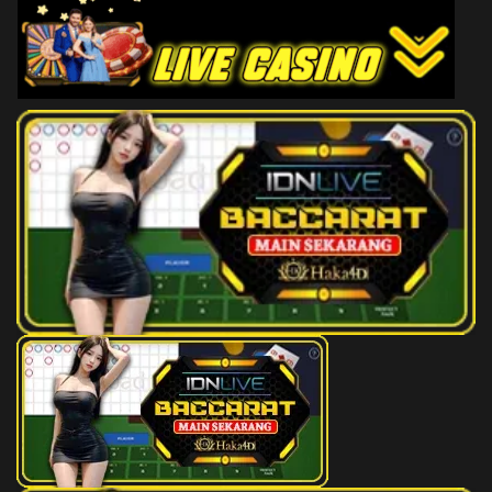
157
Berkencan
3D
560
158
Berkokok
3D
880
159
Berlomba
3D
311
160
Bersiul
3D
432
161
Bertapa
3D
806
162
Bertemu Sanak
3D
767
163
Bertengkar
3D
384
164
Bertunangan
3D
155
165
Betulkan Jembatan
3D
979
166
Biku Sungai
3D
210
167
Bir
3D
650
168
Biscuit
3D
211
169
Bocah Ramai
3D
086