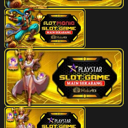
97
Bangku
3D
404
98
Timah
3D
181
99
Bantal
3D
229
100
Tikus Makan
3D
904
101
Batu Gugur
3D
807
102
Tidur
3D
494
103
Batu Nisan
3D
008
104
Tiang Kapal
3D
775
105
Tertabrak
3D
721
106
Terong
3D
873
107
Termos
3D
735
108
Terlanggar
3D
716