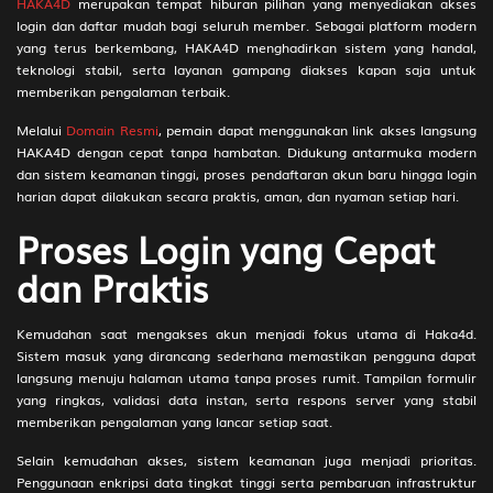
HAKA4D
merupakan tempat hiburan pilihan yang menyediakan akses
Gelang - Kemaron - Rd Seta
39-20-
login dan daftar mudah bagi seluruh member. Sebagai platform modern
89)
yang terus berkembang, HAKA4D menghadirkan sistem yang handal,
teknologi stabil, serta layanan gampang diakses kapan saja untuk
200
Budak - Ikan Duyung - Ringen -
2D
56 (70-
memberikan pengalaman terbaik.
Kenanga - Cikar - Limbuk
41-71-
91)
Melalui
Domain Resmi
, pemain dapat menggunakan link akses langsung
HAKA4D dengan cepat tanpa hambatan. Didukung antarmuka modern
201
Putra Raja - Kakak Tua - Dakon -
2D
59 (83-
dan sistem keamanan tinggi, proses pendaftaran akun baru hingga login
Kedondong - Kaos - Rd Lesmana
37-38-
harian dapat dilakukan secara praktis, aman, dan nyaman setiap hari.
87)
Proses Login yang Cepat
202
Kepala Polisi - Cecak,Cicak -
2D
60 (68-
Karambol - Delima - Handuk -
32-93-
dan Praktis
Sentiyaki
82)
203
Pedagang - Kecoak -
2D
61 (65-
Kemudahan saat mengakses akun menjadi fokus utama di Haka4d.
Gendongan - Kacamata - Buku -
27-92-
Sistem masuk yang dirancang sederhana memastikan pengguna dapat
Baladewa
77)
langsung menuju halaman utama tanpa proses rumit. Tampilan formulir
yang ringkas, validasi data instan, serta respons server yang stabil
204
Pendekar Wanita - Kumbang -
2D
63 (64-
memberikan pengalaman yang lancar setiap saat.
Treksando - Bantal - Jendela -
29-97-
Larasati
79)
Selain kemudahan akses, sistem keamanan juga menjadi prioritas.
Penggunaan enkripsi data tingkat tinggi serta pembaruan infrastruktur