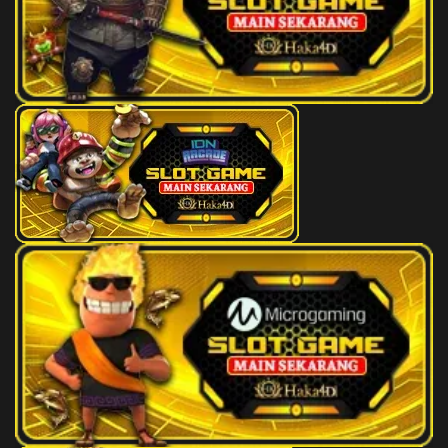
48
Gula
3D
004
49
Obat
3D
005
50
Ahli Nujum
3D
490
51
Air Gripe
3D
099
52
Air Panas
3D
412
53
Alat Tulis Cina
3D
508
54
Ambil Air
3D
290
55
Ambil Daun
3D
303
56
Anak Kambing Menyusu
3D
926
57
Anak Kunci
3D
652
58
Anak Naik Sepeda
3D
145
59
Angkat Barang
3D
217
60
Weker
3D
842