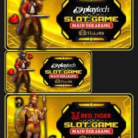
121
Tentara
3D
656
122
Tengok Orang Sakit
3D
385
123
Tengok Orang Sakit
3D
116
124
Tempat Tidur
3D
450
125
Tempat Rokok
3D
866
126
Beli Ikan Busuk
3D
107
127
Tembakau
3D
792
128
Beli Kain
3D
176
129
Belinjo
3D
719
130
Benang
3D
328
131
Telepon
3D
232
132
Teklek
3D
542