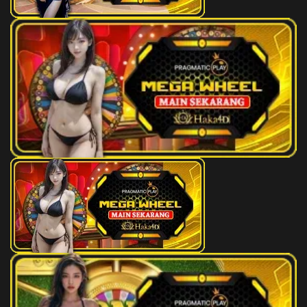
Burung - Yuyu Rumpung
44)
188
Pengemis - Laba-Laba - Gulat -
2D
33 (09-
Gigi - Sabun - Petruk
86-16-
36)
189
Wanita - Kambing - Tinju -
2D
35 (25-
Lambung - Jalan-Jalan - Drupadi
75-52-
02)
190
Nelayan - Ikan Mas - Angkat
2D
30 (23-
Besi - Belimbing - WC -
99-58-
Nagatatmala
49)
191
Putri Raja - Cendrawasih - Balap
2D
38 (37-
Sepeda Motor - Engsel - Drum -
67-84-
Untari
17)
192
Drakula - Kelelawar - Mendaki
2D
49 (41-
Gunung - Cetok - Rok - Betari
80-70-
Durga
30)
193
Orang Eskimo - Beruang -
2D
50 (47-
Pembawa Obor - Pacul - Guru -
98-74-