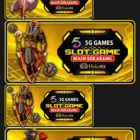
109
Terlanggar
3D
408
110
Terlanggar
3D
281
111
Terhalang
3D
762
112
Terhalang
3D
761
113
Bawang
3D
619
114
Bayar Pajak
3D
951
115
Tepung
3D
287
116
Bayi Minum Obat
3D
929
117
Becak
3D
774
118
Tenun Pucung
3D
015
119
Tentara
3D
886
120
Bedak
3D
728