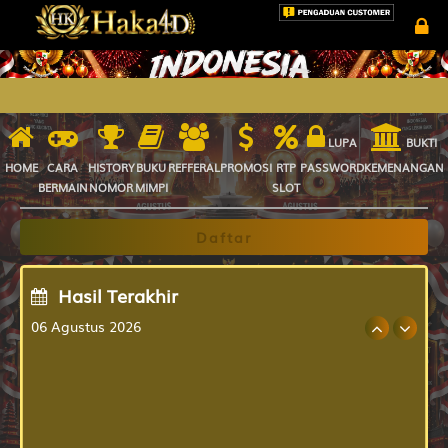
LUPA
BUKTI
HOME
CARA
HISTORY
BUKU
REFFERAL
PROMOSI
RTP
PASSWORD
KEMENANGAN
BERMAIN
NOMOR
MIMPI
SLOT
Daftar
Hasil Terakhir
06 Agustus 2026
OREGON06
9723
APRILIAMRG
6319
CALIFORNIA
8371