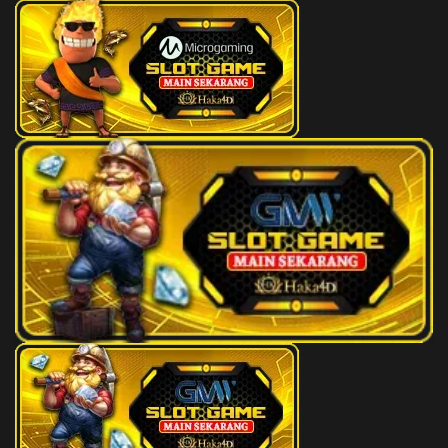
61
Wat Siam
3D
138
62
Wanita Pulang
3D
209
63
Ubi
3D
368
64
Tusuk Gigi
3D
794
65
Tupai
3D
639
66
Anjing
3D
600
67
Anjing
3D
601
68
Tuli
3D
597
69
Anjing Berkelahi
3D
125
70
Tukar Cincin
3D
076
71
Anjing Menggigit
3D
879
72
Tukang Pulpen
3D
170