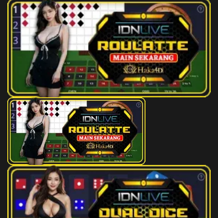
170
Bola
3D
804
171
Setan - Bandeng - Obor - Jambu
2D
01 (05-
Mente,Mede - Tangan - Betara
95-12-
Kala
45)
172
Orang Mati - Angsa - Loncat
2D
03 (32-
Galah,Lompat - Sawi - Kaki -
52-85-
Subali
25)
173
Dewi Bulan - Kelinci - Renang -
2D
06 (20-
Kapas - Boneka - Dewi Sri
91-51-
41)
174
Maling Kecil - Macan - Motor
2D
08 (17-
Boat - Kecubung - Pasar -
57-04-
Talamaria
07)
175
Jendral,Jenderal - Kerbau -
2D
09 (33-
Mendayung - Kates (Pepaya) -
87-88-
Jala - Bima
37)