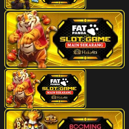
73
Truk Militer
3D
020
74
Truk Barang
3D
629
75
Antar Mayat
3D
121
76
Anting-anting
3D
636
77
Api
3D
417
78
Arang
3D
624
79
Topi
3D
234
80
Arloji
3D
882
81
Tokong Tepi Jalan
3D
049
82
Toko Kain
3D
200
83
Tiup Harmonika
3D
870
84
Ayam Kalkun
3D
661