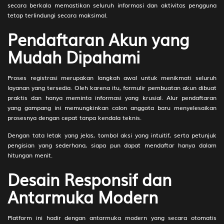
205
Dewa Uang - Kuda Laut -
2D
64 (63-
secara berkala memastikan seluruh informasi dan aktivitas pengguna
Bandulan - Apel - Guling - Betara
46-98-
tetap terlindungi secara maksimal.
Indra
96)
Pendaftaran Akun yang
206
Raja Setan - Ikan Hiu - Kayang -
2D
65 (61-
Klompen - Petromak - Kala
04-90-
Mudah Dipahami
Srenggi
54)
207
Dewa Bumi - Jerapah - Sawatan -
2D
66 (52-
Proses registrasi merupakan langkah awal untuk menikmati seluruh
Sukun - Gelas - Anta Boga
24-25-
layanan yang tersedia. Oleh karena itu, formulir pembuatan akun dibuat
74)
praktis dan hanya meminta informasi yang krusial. Alur pendaftaran
yang gampang ini memungkinkan calon anggota baru menyelesaikan
208
Pembuat Pedang - Burung Hantu
2D
68 (60-
prosesnya dengan cepat tanpa kendala teknis.
- Panjat Pinang - Pisau - Garpu -
28-91-
Dengan tata letak yang jelas, tombol aksi yang intuitif, serta petunjuk
Cepot
78)
pengisian yang sederhana, siapa pun dapat mendaftar hanya dalam
209
Pencari Jejak - Mimi - Engkleh -
2D
69 (77-
hitungan menit.
Gunting - Gunung - Antareja
12-44-
Desain Responsif dan
62)
Antarmuka Modern
210
Panglima - Keledai - Tarik
2D
70 (56-
Tambang - Lampu Minyak -
22-29-
Rumah Makan - Adipati Karna
72)
Platform ini hadir dengan antarmuka modern yang secara otomatis