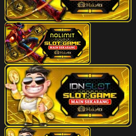
29
Penari - Cumi-Cumi - Main
2D
58 (67-
Kelereng - Rumah - Sekolahan -
07-94-
Selir
57)
30
Penjual Daging - Burung Onta -
2D
67 (58-
Engrang,Egrang - Sendok -
38-23-
Korek Api - Abilawa
88)
31
Pemburu - Macan Tutul - Lempar
2D
71 (72-
Karet - Sumur - Baju - Pandu
43-45-
93)
32
Kepala Desa - Bajing -
2D
80 (73-
Apollo,Apolo - Potlot - Ceret -
49-48-
Semar
99)
33
Penipu - Kancil - Damdaman -
2D
81 (76-
Hidung - Cangkir - Aswatama
44-49-
94)
34
Ibu Suri - Ikan Layur - Dadu -
2D
83 (59-
Kumis - Pipa - Dewi Kunti
36-26-
86)