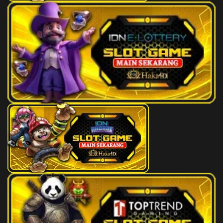
41
Petani - Perkutut - Jalan Raya -
2D
95 (92-
Kunci - Pisau Cukur - Irawan
01-65-
51)
42
Prajurit - Ikan Nus - Laut -
2D
96 (98-
Mangga - Minyak Angin -
14-63-
Citrayuda
64)
43
Raksasa - Tokek - Kali Brantas -
2D
97 (00-
Sirsak - Lemari Es - Prahasta
42-11-
92)
44
Hidung Belang - Burung Jalak -
2D
99 (91-
Bayi - Kodak - Meja - Arjuna
30-60-
80)
45
Udang ketam
3D
000
46
Langit
3D
001
47
Tanah
3D
002