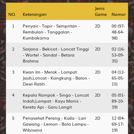
Jenis
Jenis
NO.
NO.
Keterangan
Keterangan
Game
Game
Nomor
Nomor
1
Penyair - Tapir - Sempritan -
2D
00 (97-
Rembulan - Tanggalan -
48-64-
Kumbakarna
98)
2
Sarjana - Bekicot - Loncat Tinggi
2D
02 (16-
- Wortel - Sandal - Betara
53-09-
Brahma
35)
3
Kwan Im - Merak - Lompat
2D
04 (12-
Jauh,Loncat - Kangkung - Balon -
65-05-
Dewi Ratih
15)
4
Kepala Rampok - Singa - Loncat
2D
05 (01-
Indah,Lompat - Kayu Manis -
89-10-
Kereta Api - Garu Langit
39)
5
Penasehat Perang - Kuda - Lari
2D
12 (04-
Gawang - Lemon - Bola Lampu -
69-17-
Wibisana
19)