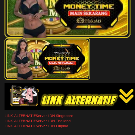
Bagong
48)
194
Ahli Filsafat - Kerang - Patelele -
2D
51 (55-
Tebu - Celana - Narodo
45-22-
95)
195
Raja Laut - Ikan Paus - Main Tali
2D
52 (66-
- Matahari - Dompet - Antasena
03-99-
85)
196
Drakula - Kelelawar - Mendaki
2D
49 (41-
Gunung - Cetok - Rok - Betari
80-70-
Durga
30)
197
Penjual Silat - Ikan Duri -
2D
53 (82-
Akrobat - Rambutan - Taxi,Taksi
02-35-
- Abimanyu
52)
198
Raja Kera - Ikan Lele - Sepatu
2D
54 (62-
Roda - Kalung - Dokar - Kera
15-95-
LINK ALTERNATIF
Server IDN Singapore
Hanoman
65)
LINK ALTERNATIF
Server IDN Thailand
LINK ALTERNATIF
Server IDN Filipina
199
Pertapa - Kangguru - Kasti -
2D
55 (51-