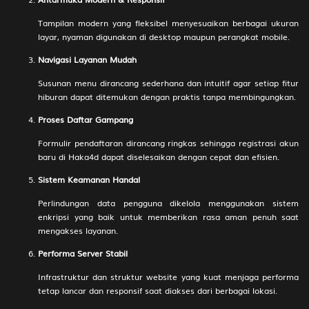
217
Orang Kaya - Ikan Gergaji -
2D
78 (79-
Tampilan modern yang fleksibel menyesuaikan berbagai ukuran
Balap Becak - Semangka -
18-46-
layar, nyaman digunakan di desktop maupun perangkat mobile.
Wajan - Lesmana
68)
Navigasi Layanan Mudah
Mandrakumara
Susunan menu dirancang sederhana dan intuitif agar setiap fitur
218
Jendral Serakah,Jenderal -
2D
79 (78-
hiburan dapat ditemukan dengan praktis tanpa membingungkan.
Orong-Orong - Okol - Jeruk Bali -
13-43-
Kompor - Suyudana
63)
Proses Daftar Gampang
219
Gembala Kuda Nil - As - Telinga
2D
82 (53-
Formulir pendaftaran dirancang ringkas sehingga registrasi akun
- Berlian - Udawa
10-28-
baru di Haka4d dapat diselesaikan dengan cepat dan efisien.
60)
Sistem Keamanan Handal
220
Dewi Mega - Domba - Balap
2D
88 (87-
Perlindungan data pengguna dikelola menggunakan sistem
Karung - Jeruk Manis - Piring -
17-34-
enkripsi yang baik untuk memberikan rasa aman penuh saat
Wilutama
67)
mengakses layanan.
221
Pemabuk - Ikan Bendera -
2D
89 (94-
Performa Server Stabil
Setopan - Jeruk Keprok - Ember -
05-67-
Bomanarakasura
55)
Infrastruktur dan struktur website yang kuat menjaga performa
tetap lancar dan responsif saat diakses dari berbagai lokasi.
222
Penjilat - Babi Hutan - Kaos
2D
93 (90-