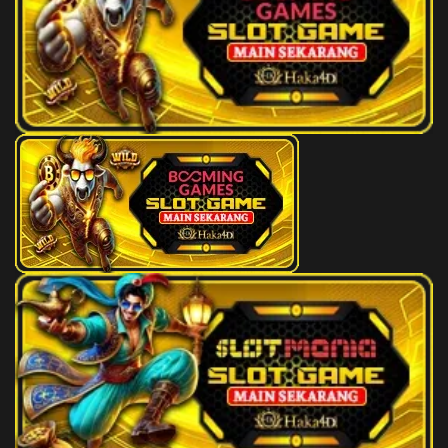
85
Tinta Stempel
3D
198
86
Babi Hutan
3D
509
87
Badminton
3D
891
88
Tinta
3D
935
89
Baju Cina
3D
226
90
Baker Rumput
3D
492
91
Ballpen
3D
973
92
Balsem
3D
688
93
Timbangan
3D
885
94
Timba
3D
933
95
Ban Gembos
3D
729
96
Timang Anak
3D
274