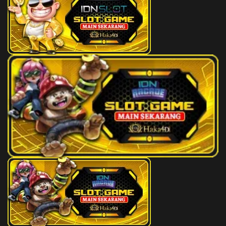
35
Budha - Kalkun - Salto - Mulut -
2D
84 (86-
Kacang Tanah - Bagaspati
23-39-
73)
36
Wanita Sihir - Jangkrik - Latihan
2D
85 (75-
Hansip - Teratai - Pintu -
25-42-
Sarpakenaka
52)
37
Dewa Maut - Ikan Sampan -
2D
86 (84-
Gerak Badan - Salak - Rokok -
33-37-
Yamadipati
83)
38
Orang Gila - Betet - Kerja Bakti -
2D
87 (88-
Botol - Toilet - Buriswara
09-33-
59)
39
Siluman Air - Serigala -
2D
91 (99-
Ambulans - Bambu - Toples -
06-66-
Witaksini
56)
40
Putri Kipas Besi - Ikan Tenggiri -
2D
92 (95-
Garis Finish - Apokat,Alpukat -
47-62-
Sarung - Siti Sundari
97)