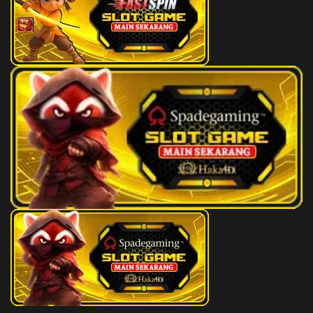
145
Berenang
3D
344
146
Beri Makan Ikan
3D
655
147
Beri Minum Susu
3D
118
148
Beri Pada Si Mati
3D
451
149
Beri Sedekah
3D
160
150
Berjalan
3D
390
151
Berjalan
3D
540
152
Berjudi
3D
190
153
Berkabung
3D
577
154
Berkasih-kasihan
3D
186
155
Berkelahi
3D
286
156
Berkelahi
3D
972