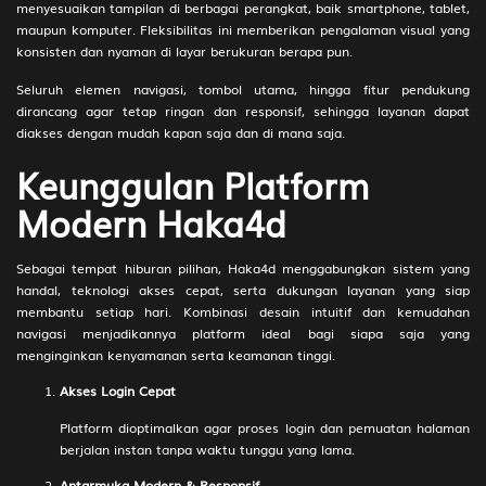
menyesuaikan tampilan di berbagai perangkat, baik smartphone, tablet,
211
Dewa Langit - Ikan Terbang - Ik
2D
72 (71-
maupun komputer. Fleksibilitas ini memberikan pengalaman visual yang
Ol - Kran Air - Arloji - Betara Guru
20-40-
konsisten dan nyaman di layar berukuran berapa pun.
70)
Seluruh elemen navigasi, tombol utama, hingga fitur pendukung
212
Tuan Tanah - Semut - Tulupan -
2D
73 (80-
dirancang agar tetap ringan dan responsif, sehingga layanan dapat
Anting-Anting - Bintang -
34-31-
diakses dengan mudah kapan saja dan di mana saja.
Dursasana
84)
Keunggulan Platform
213
Bajak Laut - Pinguin - Setipan -
2D
74 (57-
Gentong - Radio - Indrajit
16-24-
Modern Haka4d
66)
214
Suami Istri - Bebek - Balapan
2D
75 (85-
Sebagai tempat hiburan pilihan, Haka4d menggabungkan sistem yang
Lari - Nangka - Lemari - Ratih
35-32-
handal, teknologi akses cepat, serta dukungan layanan yang siap
dan Kamajaya
53)
membantu setiap hari. Kombinasi desain intuitif dan kemudahan
navigasi menjadikannya platform ideal bagi siapa saja yang
215
Jendral Wanita,Jenderal -
2D
76 (81-
menginginkan kenyamanan serta keamanan tinggi.
Nyamuk - Teplekan - Mata -
40-30-
Akses Login Cepat
Timbangan - Srikandi
90)
Platform dioptimalkan agar proses login dan pemuatan halaman
216
Wali Kota - Penyu - Bekel -
2D
77 (69-
berjalan instan tanpa waktu tunggu yang lama.
Cincin - Payung - Togog
11-96-
61)
Antarmuka Modern & Responsif