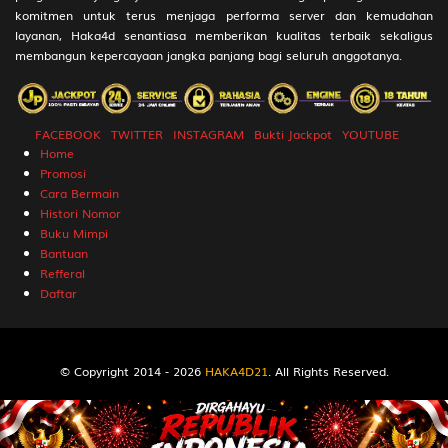
komitmen untuk terus menjaga performa server dan kemudahan
232
Anak Angsa
3D
736
layanan, Haka4d senantiasa memberikan kualitas terbaik sekaligus
membangun kepercayaan jangka panjang bagi seluruh anggotanya.
233
Anak Babi Menyusu
3D
922
234
Anak Kunci
3D
192
FACEBOOK
TWITTER
INSTAGRAM
Bukti Jackpot
YOUTUBE
235
Anak Sakit
3D
063
Home
Promosi
236
Anak Sapi Menyusu
3D
925
Cara Bermain
Histori Nomor
237
Anggur
3D
456
Buku Mimpi
238
Usung Ikan
3D
790
Bantuan
Refferal
239
Ular Sawah
3D
606
Daftar
240
Ular Daun
3D
381
241
Angkut Barang
3D
122
© Copyright 2014 - 2026
HAKA4D21
. All Rights Reserved.
242
Ular
3D
592
243
Udang Ketam
3D
000