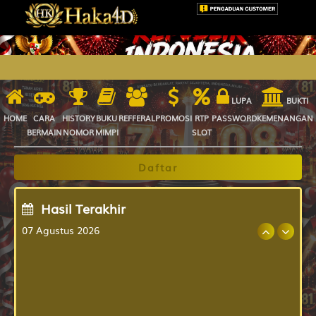
LUPA
BUKTI
HOME
CARA
HISTORY
BUKU
REFFERAL
PROMOSI
RTP
PASSWORD
KEMENANGAN
BERMAIN
NOMOR
MIMPI
SLOT
Daftar
Hasil Terakhir
07 Agustus 2026
MONTERREY
7865
TAJIKISTAN
0254
DANGJINLOTTO
6819