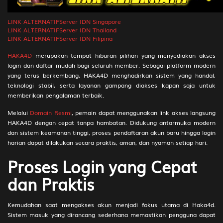
LINK ALTERNATIF
Server IDN Singapore
LINK ALTERNATIF
Server IDN Thailand
LINK ALTERNATIF
Server IDN Filipina
HAKA4D
merupakan tempat hiburan pilihan yang menyediakan akses
login dan daftar mudah bagi seluruh member. Sebagai platform modern
yang terus berkembang, HAKA4D menghadirkan sistem yang handal,
teknologi stabil, serta layanan gampang diakses kapan saja untuk
memberikan pengalaman terbaik.
Melalui
Domain Resmi
, pemain dapat menggunakan link akses langsung
HAKA4D dengan cepat tanpa hambatan. Didukung antarmuka modern
dan sistem keamanan tinggi, proses pendaftaran akun baru hingga login
harian dapat dilakukan secara praktis, aman, dan nyaman setiap hari.
Proses Login yang Cepat
dan Praktis
Kemudahan saat mengakses akun menjadi fokus utama di Haka4d.
Sistem masuk yang dirancang sederhana memastikan pengguna dapat