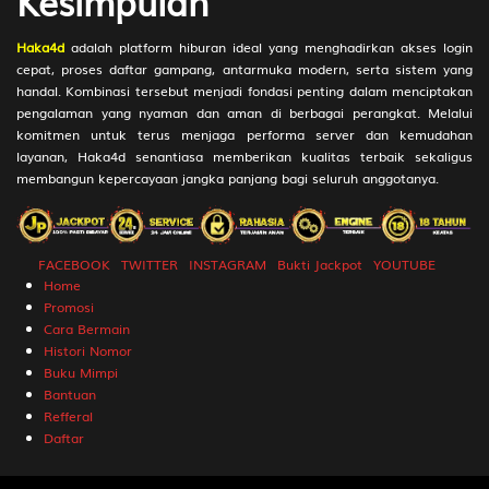
Kesimpulan
Haka4d
adalah platform hiburan ideal yang menghadirkan akses login
cepat, proses daftar gampang, antarmuka modern, serta sistem yang
handal. Kombinasi tersebut menjadi fondasi penting dalam menciptakan
pengalaman yang nyaman dan aman di berbagai perangkat. Melalui
komitmen untuk terus menjaga performa server dan kemudahan
layanan, Haka4d senantiasa memberikan kualitas terbaik sekaligus
membangun kepercayaan jangka panjang bagi seluruh anggotanya.
FACEBOOK
TWITTER
INSTAGRAM
Bukti Jackpot
YOUTUBE
Home
Promosi
Cara Bermain
Histori Nomor
Buku Mimpi
Bantuan
Refferal
Daftar