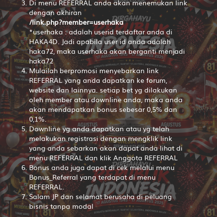
Di menu REFERRAL anda akan menemukan link
dengan akhiran
/link.php?member=userhaka
*userhaka : adalah userid terdaftar anda di
HAKA4D. Jadi apabila user id anda adalah
haka72, maka userhaka akan berganti menjadi
haka72
Mulailah berpromosi menyebarkan link
REFERRAL yang anda dapatkan ke forum,
website dan lainnya. setiap bet yg dilakukan
oleh member atau downline anda, maka anda
akan mendapatkan bonus sebesar 0,5% dan
0,1%.
Downline yg anda dapatkan atau yg telah
melakukan registrasi dengan mengklik link
yang anda sebarkan akan dapat anda lihat di
menu REFERRAL dan klik Anggota REFERRAL
Bonus anda juga dapat di cek melalui menu
Bonus_Referral yang terdapat di menu
REFERRAL.
Salam JP dan selamat berusaha di peluang
bisnis tanpa modal