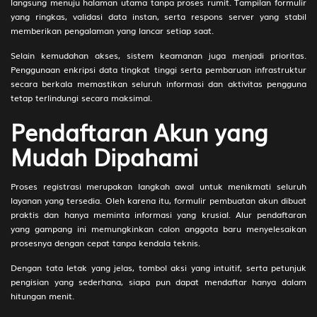
langsung menuju halaman utama tanpa proses rumit. Tampilan formulir
yang ringkas, validasi data instan, serta respons server yang stabil
memberikan pengalaman yang lancar setiap saat.
Selain kemudahan akses, sistem keamanan juga menjadi prioritas.
Penggunaan enkripsi data tingkat tinggi serta pembaruan infrastruktur
secara berkala memastikan seluruh informasi dan aktivitas pengguna
tetap terlindungi secara maksimal.
Pendaftaran Akun yang
Mudah Dipahami
Proses registrasi merupakan langkah awal untuk menikmati seluruh
layanan yang tersedia. Oleh karena itu, formulir pembuatan akun dibuat
praktis dan hanya meminta informasi yang krusial. Alur pendaftaran
yang gampang ini memungkinkan calon anggota baru menyelesaikan
prosesnya dengan cepat tanpa kendala teknis.
Dengan tata letak yang jelas, tombol aksi yang intuitif, serta petunjuk
pengisian yang sederhana, siapa pun dapat mendaftar hanya dalam
hitungan menit.