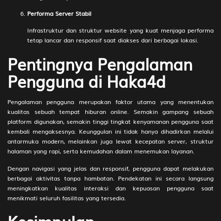
Performa Server Stabil
Infrastruktur dan struktur website yang kuat menjaga performa
tetap lancar dan responsif saat diakses dari berbagai lokasi.
Pentingnya Pengalaman
Pengguna di Haka4d
Pengalaman pengguna merupakan faktor utama yang menentukan
kualitas sebuah tempat hiburan online. Semakin gampang sebuah
platform digunakan, semakin tinggi tingkat kenyamanan pengguna saat
kembali mengaksesnya. Keunggulan ini tidak hanya dihadirkan melalui
antarmuka modern, melainkan juga lewat kecepatan server, struktur
halaman yang rapi, serta kemudahan dalam menemukan layanan.
Dengan navigasi yang jelas dan responsif, pengguna dapat melakukan
berbagai aktivitas tanpa hambatan. Pendekatan ini secara langsung
meningkatkan kualitas interaksi dan kepuasan pengguna saat
menikmati seluruh fasilitas yang tersedia.